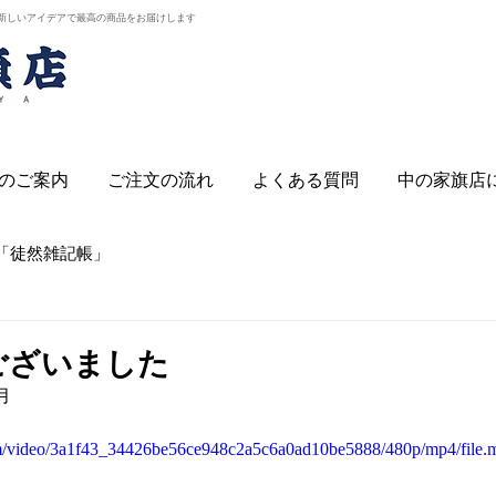
新しいアイデアで最高の商品をお届けします
のご案内
ご注文の流れ
よくある質問
中の家旗店
「徒然雑記帳」
ございました
月
.com/video/3a1f43_34426be56ce948c2a5c6a0ad10be5888/480p/mp4/file.