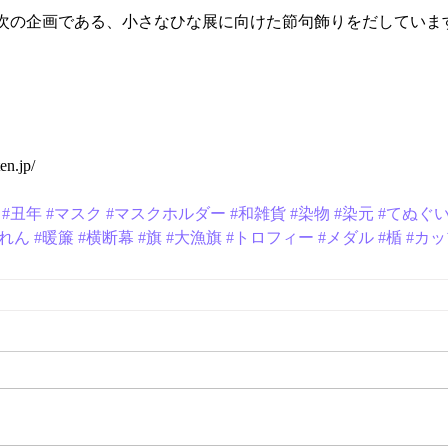
次の企画である、小さなひな展に向けた節句飾りをだしていま
en.jp/
#丑年
#マスク
#マスクホルダー
#和雑貨
#染物
#染元
#てぬぐ
のれん
#暖簾
#横断幕
#旗
#大漁旗
#トロフィー
#メダル
#楯
#カッ