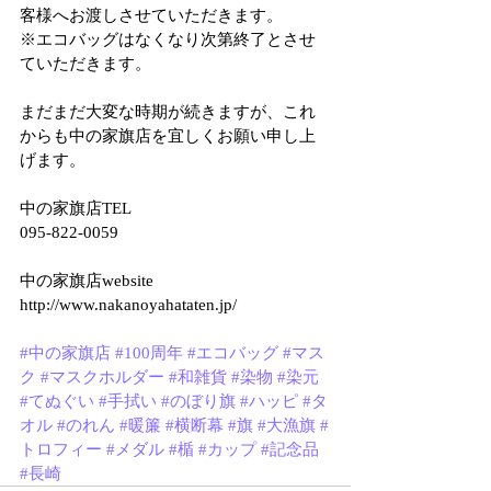
客様へお渡しさせていただきます。
※エコバッグはなくなり次第終了とさせ
ていただきます。
まだまだ大変な時期が続きますが、これ
からも中の家旗店を宜しくお願い申し上
げます。
中の家旗店TEL
095-822-0059
中の家旗店website
http://www.nakanoyahataten.jp/
#中の家旗店
#100周年
#エコバッグ
#マス
ク
#マスクホルダー
#和雑貨
#染物
#染元
#てぬぐい
#手拭い
#のぼり旗
#ハッピ
#タ
オル
#のれん
#暖簾
#横断幕
#旗
#大漁旗
#
トロフィー
#メダル
#楯
#カップ
#記念品
#長崎