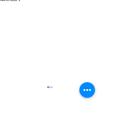
コメント
お盆休み
新カタログ
コメントを追加…