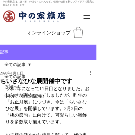
中の家旗店は、旗・幕・のぼり・のれんなど、伝統の技術と新しいアイデアで最高の
商品をお届けします
オンラインショップ
記事
全ての記事
2020年1月11日
全ての記事
ちいさなひな展開催中です
お知らせ
令和2年になって11日目となりました。お
知らせが遅くなってしましたが、昨年の
中の家「徒然雑記帳」
「お正月展」につづき、今は「ちいさな
ひな展」を開催しています。3月3日の
「桃の節句」に向けて、可愛らしい雛飾
りを多数取り揃えています。