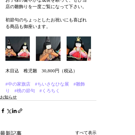
お子様の健やかな成長を願って、ぜひ当
店の雛飾りを一度ご覧になって下さい。
初節句のちょっとしたお祝いにも喜ばれ
る商品も御座います。
木目込　稚児雛　30,800円（税込）
#中の家旗店
#ちいさなひな展
#雛飾
り
#桃の節句
#くろちく
お知らせ
最新記事
すべて表示