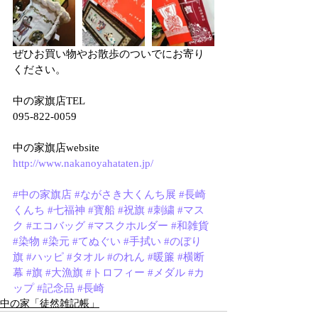
ぜひお買い物やお散歩のついでにお寄り
ください。
中の家旗店TEL
095-822-0059
中の家旗店website
http://www.nakanoyahataten.jp/
#中の家旗店
#ながさき大くんち展
#長崎
くんち
#七福神
#寳船
#祝旗
#刺繍
#マス
ク
#エコバッグ
#マスクホルダー
#和雑貨
#染物
#染元
#てぬぐい
#手拭い
#のぼり
旗
#ハッピ
#タオル
#のれん
#暖簾
#横断
幕
#旗
#大漁旗
#トロフィー
#メダル
#カ
ップ
#記念品
#長崎
中の家「徒然雑記帳」