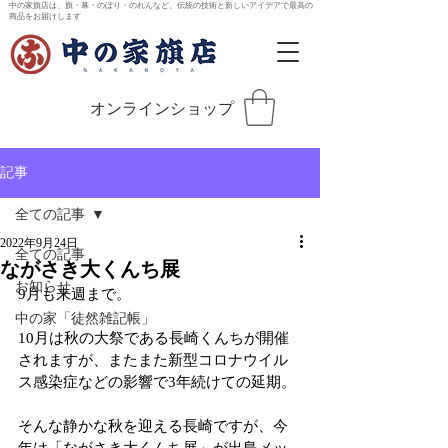
中の家旗店は、旗・幕・のぼり・のれんなど、伝統の技術と新しいアイデアで最高の
商品をお届けします
オンラインショップ
記事
全ての記事
2022年9月24日
全ての記事
ながさき大くんち展
お知らせ
9月も来週まで。
中の家「徒然雑記帳」
10月は秋の大祭である長崎くんちが開催
されますが、またまた新型コロナウイル
ス感染症などの影響で3年続けての延期。
そんな静かな秋を迎える長崎ですが、今