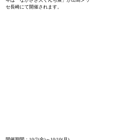
年は「ながさき大くんち展」が出島メッ
セ長崎にて開催されます。
開催期間：10/7(金)～10/10(月)