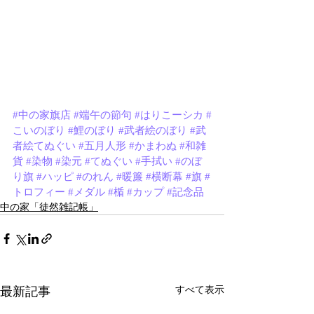
#中の家旗店
#端午の節句
#はりこーシカ
#
こいのぼり
#鯉のぼり
#武者絵のぼり
#武
者絵てぬぐい
#五月人形
#かまわぬ
#和雑
貨
#染物
#染元
#てぬぐい
#手拭い
#のぼ
り旗
#ハッピ
#のれん
#暖簾
#横断幕
#旗
#
トロフィー
#メダル
#楯
#カップ
#記念品
中の家「徒然雑記帳」
最新記事
すべて表示