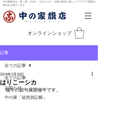
中の家旗店は、旗・幕・のぼり・のれんなど、伝統の技術と新しいアイデアで最高の
商品をお届けします
オンラインショップ
記事
全ての記事
2024年3月10日
全ての記事
はりこーシカ
お知らせ
端午の節句展開催中です。
中の家「徒然雑記帳」