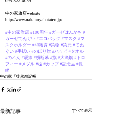
095-822-0059
中の家旗店website
http://www.nakanoyahataten.jp/
#中の家旗店
#100周年
#ガーゼはんかち
#
ガーゼてぬぐい
#エコバッグ
#マスク
#マ
スクホルダー
#和雑貨
#染物
#染元
#てぬ
ぐい
#手拭い
#のぼり旗
#ハッピ
#タオル
#のれん
#暖簾
#横断幕
#旗
#大漁旗
#トロ
フィー
#メダル
#楯
#カップ
#記念品
#長
崎
中の家「徒然雑記帳」
最新記事
すべて表示