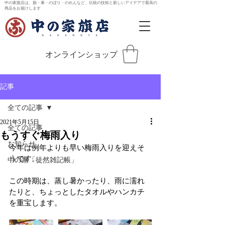
中の家旗店は、旗・幕・のぼり・のれんなど、伝統の技術と新しいアイデアで最高の
商品をお届けします
オンラインショップ
記事
全ての記事
2021年5月15日
全ての記事
もうすぐ梅雨入り
お知らせ
今年は例年よりも早い梅雨入りを迎えそ
うです。
中の家「徒然雑記帳」
この時期は、蒸し暑かったり、雨に濡れ
たりと、ちょっとしたタオルやハンカチ
を重宝します。