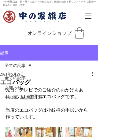
中の家旗店は、旗・幕・のぼり・のれんなど、伝統の技術と新しいアイデアで最高の
商品をお届けします
オンラインショップ
記事
全ての記事
2021年5月29日
全ての記事
エコバッグ
お知らせ
先日、テレビでのご紹介のおかげもあ
り、ちょい注目のエコバッグです。
中の家「徒然雑記帳」
当店のエコバッグは小紋柄の手拭いから
作っています。