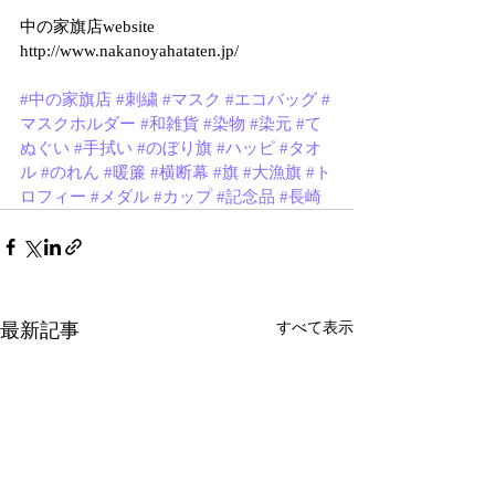
中の家旗店website
http://www.nakanoyahataten.jp/
#中の家旗店
#刺繍
#マスク
#エコバッグ
#
マスクホルダー
#和雑貨
#染物
#染元
#て
ぬぐい
#手拭い
#のぼり旗
#ハッピ
#タオ
ル
#のれん
#暖簾
#横断幕
#旗
#大漁旗
#ト
ロフィー
#メダル
#カップ
#記念品
#長崎
最新記事
すべて表示