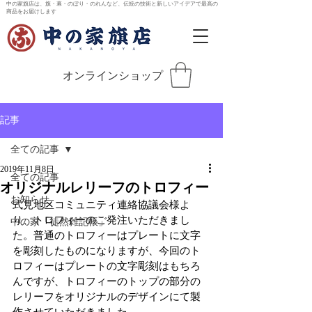
中の家旗店は、旗・幕・のぼり・のれんなど、伝統の技術と新しいアイデアで最高の
商品をお届けします
オンラインショップ
記事
全ての記事
2019年11月8日
全ての記事
オリジナルレリーフのトロフィー
お知らせ
式見地区コミュニティ連絡協議会様よ
り、トロフィーのご発注いただきまし
中の家「徒然雑記帳」
た。普通のトロフィーはプレートに文字
を彫刻したものになりますが、今回のト
ロフィーはプレートの文字彫刻はもちろ
んですが、トロフィーのトップの部分の
レリーフをオリジナルのデザインにて製