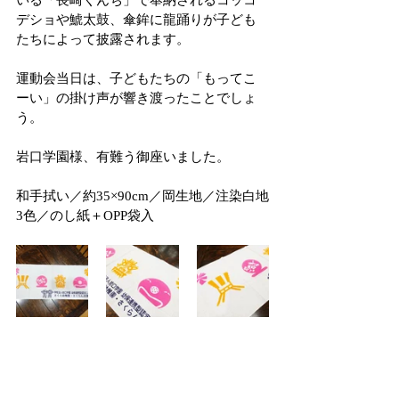
いる「長崎くんち」で奉納されるコッコ
デショや鯱太鼓、傘鉾に龍踊りが子ども
たちによって披露されます。
運動会当日は、子どもたちの「もってこ
ーい」の掛け声が響き渡ったことでしょ
う。
岩口学園様、有難う御座いました。
和手拭い／約35×90cm／岡生地／注染白地
3色／のし紙＋OPP袋入