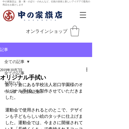
中の家旗店は、旗・幕・のぼり・のれんなど、伝統の技術と新しいアイデアで最高の
商品をお届けします
オンラインショップ
記事
全ての記事
2019年10月7日
全ての記事
オリジナル手拭い
お知らせ
新小ヶ倉にある学校法人岩口学園様のオ
リジナル手拭いを製作させていただきま
中の家「徒然雑記帳」
した。
運動会で使用されるとのとこで、デザイ
ンも子どもらしい絵のタッチに仕上げま
した。運動会では、今まさに開催されて