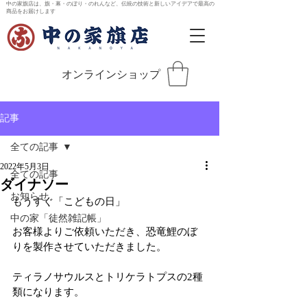
中の家旗店は、旗・幕・のぼり・のれんなど、伝統の技術と新しいアイデアで最高の
商品をお届けします
オンラインショップ
記事
全ての記事
2022年5月3日
全ての記事
ダイナソー
お知らせ
もうすぐ「こどもの日」
中の家「徒然雑記帳」
お客様よりご依頼いただき、恐竜鯉のぼ
りを製作させていただきました。
ティラノサウルスとトリケラトプスの2種
類になります。