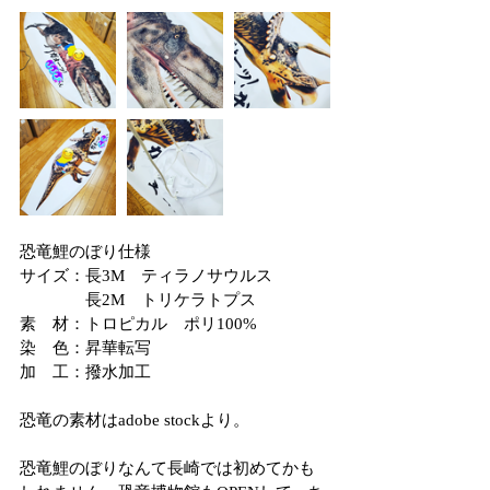
恐竜鯉のぼり仕様
サイズ：長3M　ティラノサウルス
　　　　長2M　トリケラトプス
素　材：トロピカル　ポリ100%
染　色：昇華転写
加　工：撥水加工
恐竜の素材はadobe stockより。
恐竜鯉のぼりなんて長崎では初めてかも