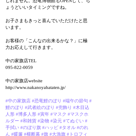
しれません。恐竜博物館もOPENして、ち
ょうどいいタイミングですね。
お子さまもきっと喜んでいただけたと思
います。
お客様の「こんなの出来るかな？」に極
力お応えして行きます。
中の家旗店TEL
095-822-0059
中の家旗店website
http://www.nakanoyahataten.jp/
#中の家旗店
#恐竜鯉のぼり
#端午の節句
#
鯉のぼり
#武者絵のぼり
#兜飾り
#木目込
人形
#博多人形
#寅年
#マスク
#マスクホ
ルダー
#和雑貨
#染物
#染元
#てぬぐい
#
手拭い
#のぼり旗
#ハッピ
#タオル
#のれ
ん
#暖簾
#横断幕
#旗
#大漁旗
#トロフィ