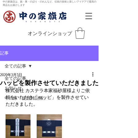
中の家旗店は、旗・幕・のぼり・のれんなど、伝統の技術と新しいアイデアで最高の
商品をお届けします
オンラインショップ
記事
全ての記事
2020年3月5日
全ての記事
ハッピを製作させていただきました
お知らせ
株式会社 カステラ本家福砂屋様よりご依
頼をいただき「ハッピ」を製作させてい
中の家「徒然雑記帳」
ただきました。