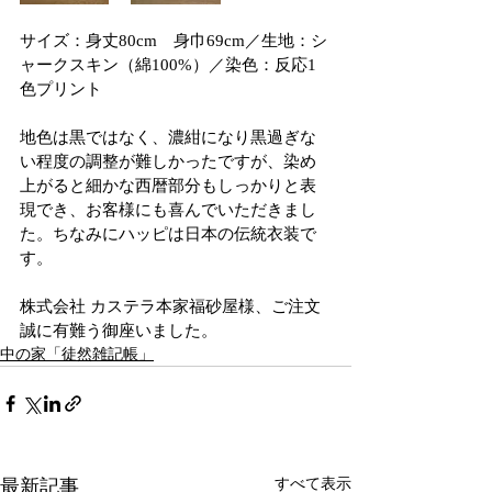
サイズ：身丈80cm　身巾69cm／生地：シ
ャークスキン（綿100%）／染色：反応1
色プリント
地色は黒ではなく、濃紺になり黒過ぎな
い程度の調整が難しかったですが、染め
上がると細かな西暦部分もしっかりと表
現でき、お客様にも喜んでいただきまし
た。ちなみにハッピは日本の伝統衣装で
す。
株式会社 カステラ本家福砂屋様、ご注文
誠に有難う御座いました。
中の家「徒然雑記帳」
最新記事
すべて表示