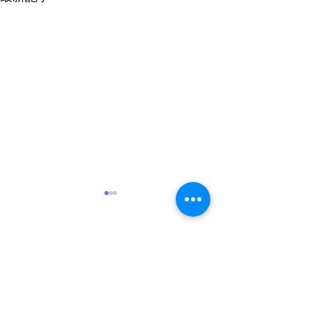
ハッピ
コメント
校旗と歴代校長
コメントを追加…