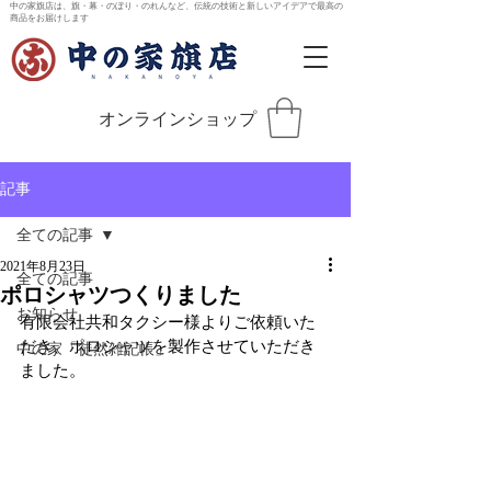
中の家旗店は、旗・幕・のぼり・のれんなど、伝統の技術と新しいアイデアで最高の
商品をお届けします
オンラインショップ
記事
全ての記事
2021年8月23日
全ての記事
ポロシャツつくりました
お知らせ
有限会社共和タクシー様よりご依頼いた
だき、ポロシャツを製作させていただき
中の家「徒然雑記帳」
ました。