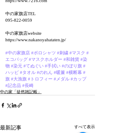
https://www.7216.com
中の家旗店TEL
095-822-0059
中の家旗店website
https://www.nakanoyahataten.jp/
#中の家旗店
#ポロシャツ
#刺繍
#マスク
#
エコバッグ
#マスクホルダー
#和雑貨
#染
物
#染元
#てぬぐい
#手拭い
#のぼり旗
#
ハッピ
#タオル
#のれん
#暖簾
#横断幕
#
旗
#大漁旗
#トロフィー
#メダル
#カップ
#記念品
#長崎
中の家「徒然雑記帳」
最新記事
すべて表示