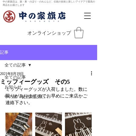
中の家旗店は、旗・幕・のぼり・のれんなど、伝統の技術と新しいアイデアで最高の
商品をお届けします
オンラインショップ
記事
全ての記事
2021年8月19日
全ての記事
ミッフィーグッズ その5
お知らせ
ミッフィーグッズが入荷しました。数に
限りがありますのでお早めにご来店かご
中の家「徒然雑記帳」
連絡下さい。