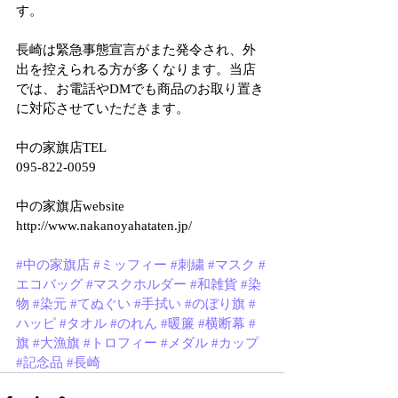
す。
長崎は緊急事態宣言がまた発令され、外
出を控えられる方が多くなります。当店
では、お電話やDMでも商品のお取り置き
に対応させていただきます。
中の家旗店TEL
095-822-0059
中の家旗店website
http://www.nakanoyahataten.jp/
#中の家旗店
#ミッフィー
#刺繍
#マスク
#
エコバッグ
#マスクホルダー
#和雑貨
#染
物
#染元
#てぬぐい
#手拭い
#のぼり旗
#
ハッピ
#タオル
#のれん
#暖簾
#横断幕
#
旗
#大漁旗
#トロフィー
#メダル
#カップ
#記念品
#長崎