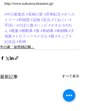
http://www.nakanoyahataten.jp/
#中の家旗店
#長崎の変
#昇華転写
#タペス
トリー
#和雑貨
#染物
#染元
#てぬぐい
#
手拭い
#のぼり旗
#ハッピ
#タオル
#のれ
ん
#暖簾
#横断幕
#旗
#奉納幕
#奉納幟
#大
漁旗
#トロフィー
#メダル
#楯
#カップ
#
記念品
#長崎
中の家「徒然雑記帳」
最新記事
すべて表示