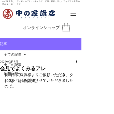
中の家旗店は、旗・幕・のぼり・のれんなど、伝統の技術と新しいアイデアで最高の
商品をお届けします
オンラインショップ
記事
全ての記事
2022年3月5日
全ての記事
会見でよくみるアレ
お知らせ
長崎県広報課様よりご依頼いただき、タ
ペストリーを製作させていただきました
中の家「徒然雑記帳」
ので。