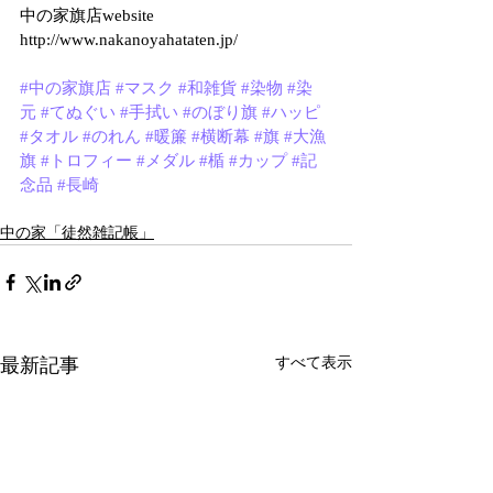
中の家旗店website
http://www.nakanoyahataten.jp/
#中の家旗店
#マスク
#和雑貨
#染物
#染
元
#てぬぐい
#手拭い
#のぼり旗
#ハッピ
#タオル
#のれん
#暖簾
#横断幕
#旗
#大漁
旗
#トロフィー
#メダル
#楯
#カップ
#記
念品
#長崎
中の家「徒然雑記帳」
最新記事
すべて表示