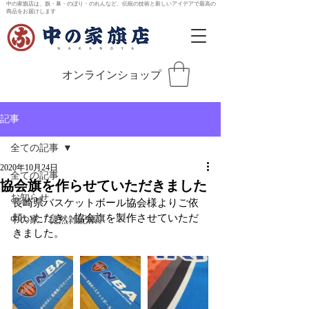
中の家旗店は、旗・幕・のぼり・のれんなど、伝統の技術と新しいアイデアで最高の
商品をお届けします
オンラインショップ
記事
全ての記事
2020年10月24日
全ての記事
協会旗を作らせていただきました
お知らせ
長崎県バスケットボール協会様よりご依
頼いただき、協会旗を製作させていただ
中の家「徒然雑記帳」
きました。