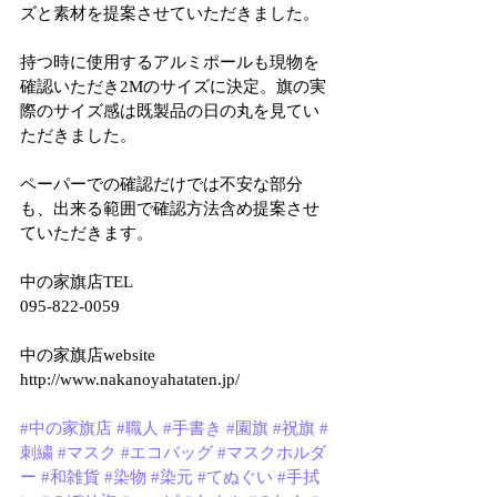
ズと素材を提案させていただきました。
持つ時に使用するアルミポールも現物を
確認いただき2Mのサイズに決定。旗の実
際のサイズ感は既製品の日の丸を見てい
ただきました。
ペーパーでの確認だけでは不安な部分
も、出来る範囲で確認方法含め提案させ
ていただきます。
中の家旗店TEL
095-822-0059
中の家旗店website
http://www.nakanoyahataten.jp/
#中の家旗店
#職人
#手書き
#園旗
#祝旗
#
刺繍
#マスク
#エコバッグ
#マスクホルダ
ー
#和雑貨
#染物
#染元
#てぬぐい
#手拭