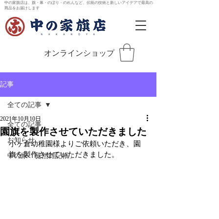
中の家旗店は、旗・幕・のぼり・のれんなど、伝統の技術と新しいアイデアで最高の
商品をお届けします
オンラインショップ
記事
全ての記事
2021年10月10日
全ての記事
園旗を製作させていただきました
お知らせ
小ヶ倉幼稚園様よりご依頼いただき、園
旗を製作させていただきました。
中の家「徒然雑記帳」