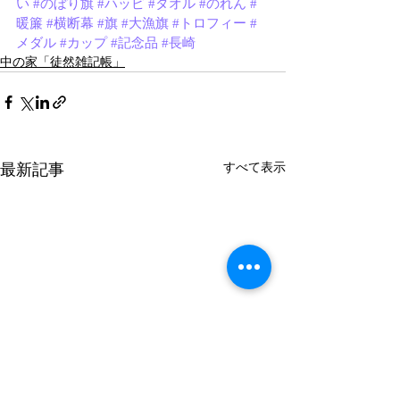
い
#のぼり旗
#ハッピ
#タオル
#のれん
#
暖簾
#横断幕
#旗
#大漁旗
#トロフィー
#
メダル
#カップ
#記念品
#長崎
中の家「徒然雑記帳」
最新記事
すべて表示