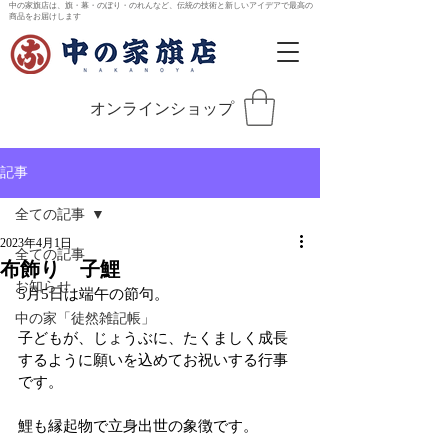
中の家旗店は、旗・幕・のぼり・のれんなど、伝統の技術と新しいアイデアで最高の
商品をお届けします
オンラインショップ
記事
全ての記事
2023年4月1日
全ての記事
布飾り 子鯉
お知らせ
5月5日は端午の節句。
中の家「徒然雑記帳」
子どもが、じょうぶに、たくましく成長
するように願いを込めてお祝いする行事
です。
鯉も縁起物で立身出世の象徴です。