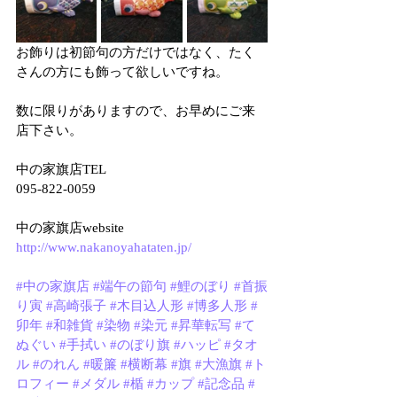
お飾りは初節句の方だけではなく、たく
さんの方にも飾って欲しいですね。
数に限りがありますので、お早めにご来
店下さい。
中の家旗店TEL
095-822-0059
中の家旗店website
http://www.nakanoyahataten.jp/
#中の家旗店
#端午の節句
#鯉のぼり
#首振
り寅
#高崎張子
#木目込人形
#博多人形
#
卯年
#和雑貨
#染物
#染元
#昇華転写
#て
ぬぐい
#手拭い
#のぼり旗
#ハッピ
#タオ
ル
#のれん
#暖簾
#横断幕
#旗
#大漁旗
#ト
ロフィー
#メダル
#楯
#カップ
#記念品
#