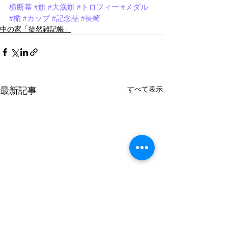
横断幕
#旗
#大漁旗
#トロフィー
#メダル
#楯
#カップ
#記念品
#長崎
中の家「徒然雑記帳」
最新記事
すべて表示