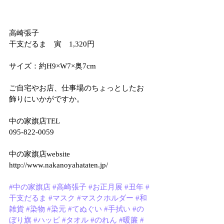
高崎張子
干支だるま　寅　1,320円
サイズ：約H9×W7×奥7cm
ご自宅やお店、仕事場のちょっとしたお
飾りにいかがですか。
中の家旗店TEL
095-822-0059
中の家旗店website
http://www.nakanoyahataten.jp/
#中の家旗店
#高崎張子
#お正月展
#丑年
#
干支だるま
#マスク
#マスクホルダー
#和
雑貨
#染物
#染元
#てぬぐい
#手拭い
#の
ぼり旗
#ハッピ
#タオル
#のれん
#暖簾
#