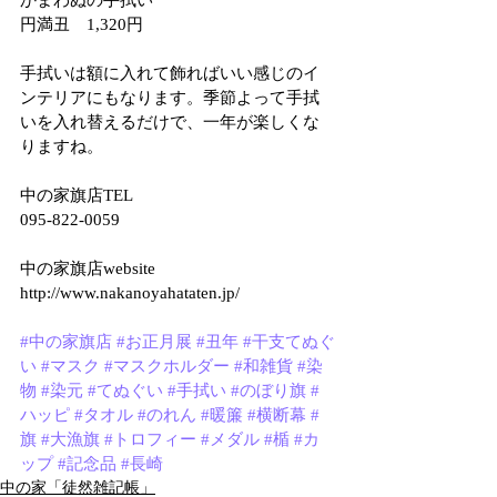
かまわぬの手拭い
円満丑　1,320円
手拭いは額に入れて飾ればいい感じのイ
ンテリアにもなります。季節よって手拭
いを入れ替えるだけで、一年が楽しくな
りますね。
中の家旗店TEL
095-822-0059
中の家旗店website
http://www.nakanoyahataten.jp/
#中の家旗店
#お正月展
#丑年
#干支てぬぐ
い
#マスク
#マスクホルダー
#和雑貨
#染
物
#染元
#てぬぐい
#手拭い
#のぼり旗
#
ハッピ
#タオル
#のれん
#暖簾
#横断幕
#
旗
#大漁旗
#トロフィー
#メダル
#楯
#カ
ップ
#記念品
#長崎
中の家「徒然雑記帳」