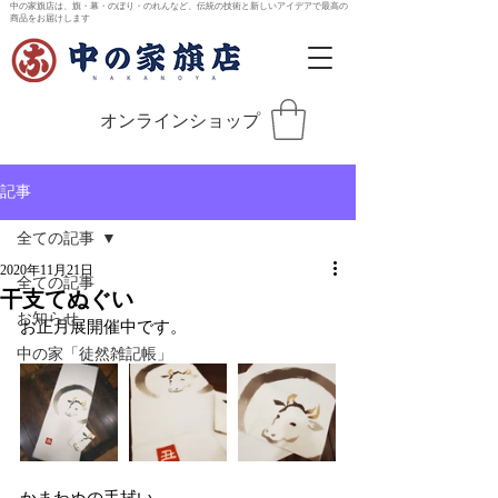
中の家旗店は、旗・幕・のぼり・のれんなど、伝統の技術と新しいアイデアで最高の
商品をお届けします
オンラインショップ
記事
全ての記事
2020年11月21日
全ての記事
干支てぬぐい
お知らせ
お正月展開催中です。
中の家「徒然雑記帳」