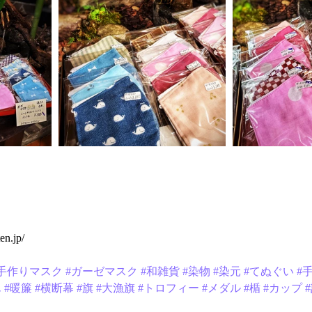
en.jp/
#手作りマスク
#ガーゼマスク
#和雑貨
#染物
#染元
#てぬぐい
#
ん
#暖簾
#横断幕
#旗
#大漁旗
#トロフィー
#メダル
#楯
#カップ