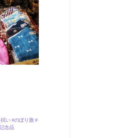
手拭い
#のぼり旗
#
#記念品