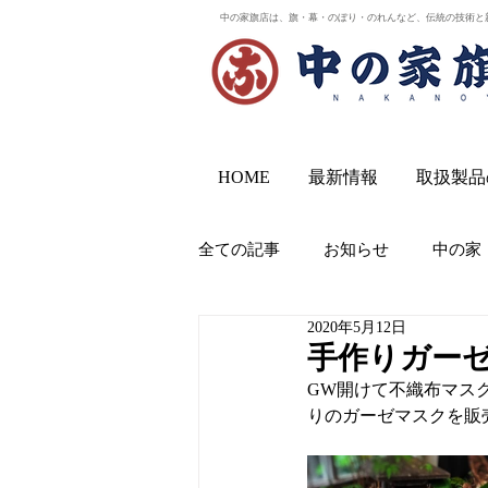
中の家旗店は、旗・幕・のぼり・のれんなど、伝統の技術と
HOME
最新情報
取扱製品
全ての記事
お知らせ
中の家
2020年5月12日
手作りガー
GW開けて不織布マス
りのガーゼマスクを販