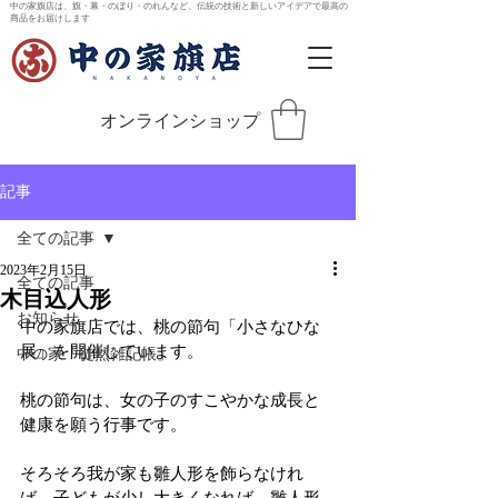
中の家旗店は、旗・幕・のぼり・のれんなど、伝統の技術と新しいアイデアで最高の
商品をお届けします
オンラインショップ
記事
全ての記事
2023年2月15日
全ての記事
木目込人形
お知らせ
中の家旗店では、桃の節句「小さなひな
展」を開催しています。
中の家「徒然雑記帳」
桃の節句は、女の子のすこやかな成長と
健康を願う行事です。
そろそろ我が家も雛人形を飾らなけれ