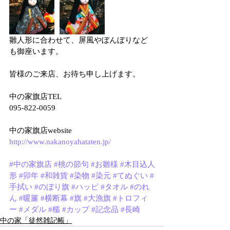
雛人形に合わせて、屏風やぼんぼりなど
も御座います。
皆様のご来店、お待ち申し上げます。
中の家旗店TEL
095-822-0059
中の家旗店website
http://www.nakanoyahataten.jp/
#中の家旗店
#桃の節句
#お雛様
#木目込人
形
#卯年
#和雑貨
#染物
#染元
#てぬぐい
#
手拭い
#のぼり旗
#ハッピ
#タオル
#のれ
ん
#暖簾
#横断幕
#旗
#大漁旗
#トロフィ
ー
#メダル
#楯
#カップ
#記念品
#長崎
中の家「徒然雑記帳」