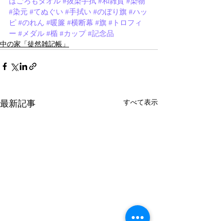
はごろもタオル
#抜染手拭
#和雑貨
#染物
#染元
#てぬぐい
#手拭い
#のぼり旗
#ハッ
ピ
#のれん
#暖簾
#横断幕
#旗
#トロフィ
ー
#メダル
#楯
#カップ
#記念品
中の家「徒然雑記帳」
最新記事
すべて表示