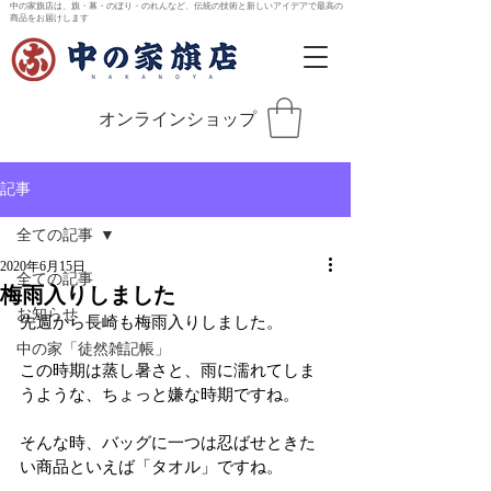
中の家旗店は、旗・幕・のぼり・のれんなど、伝統の技術と新しいアイデアで最高の
商品をお届けします
オンラインショップ
記事
全ての記事
2020年6月15日
全ての記事
梅雨入りしました
お知らせ
先週から長崎も梅雨入りしました。
中の家「徒然雑記帳」
この時期は蒸し暑さと、雨に濡れてしま
うような、ちょっと嫌な時期ですね。
そんな時、バッグに一つは忍ばせときた
い商品といえば「タオル」ですね。