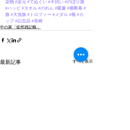
染物
#染元
#てぬぐい
#手拭い
#のぼり旗
#ハッピ
#タオル
#のれん
#暖簾
#横断幕
#
旗
#大漁旗
#トロフィー
#メダル
#楯
#カ
ップ
#記念品
#長崎
中の家「徒然雑記帳」
最新記事
すべて表示