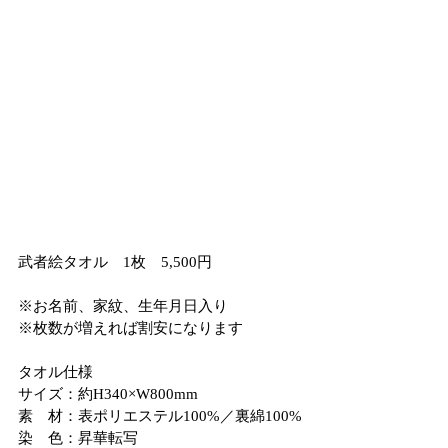
武者絵タオル　1枚　5,500円
※お名前、家紋、生年月日入り
※枚数が増えれば割安になります
タオル仕様
サイズ：約H340×W800mm
素　材：表ポリエステル100%／裏綿100%
染　色：昇華転写