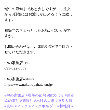
端午の節句まであと少しですが、ご注文
から3日後にはお渡しが出来るように致し
ます。
初節句のちょっとしたお祝いにいかがで
すか。
お問い合わせは、お電話やDMでご対応さ
せていただきます。
中の家旗店TEL
095-822-0059
中の家旗店website
http://www.nakanoyahataten.jp/
#中の家旗店
#端午の節句
#鯉のぼり
#武者
絵のぼり
#兜飾り
#木目込人形
#博多人形
#寅年
#マスク
#マスクホルダー
#和雑貨
#