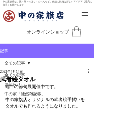
中の家旗店は、旗・幕・のぼり・のれんなど、伝統の技術と新しいアイデアで最高の
商品をお届けします
オンラインショップ
記事
全ての記事
2022年4月14日
全ての記事
武者絵タオル
お知らせ
端午の節句展開催中です。
中の家「徒然雑記帳」
中の家旗店オリジナルの武者絵手拭いを
タオルでも作れるようになりました。