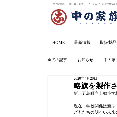
中の家旗店は、旗・幕・のぼり・のれんなど、伝統の技術と
HOME
最新情報
取扱製品
全ての記事
お知らせ
中の家
2020年4月20日
略旗を製作
新上五島町立上郷小学
現在、学校関係は新型
どもたちの明るい未来