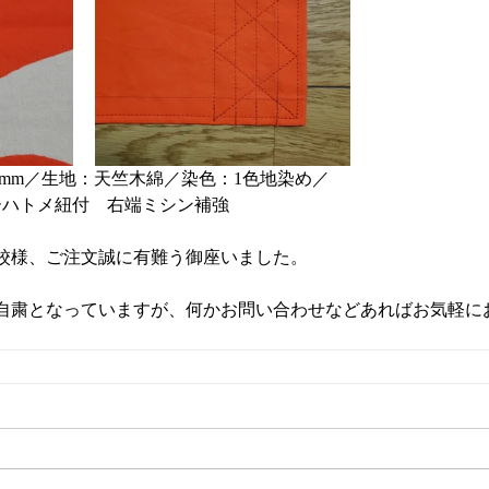
500mm／生地：天竺木綿／染色：1色地染め／
ーハトメ紐付　右端ミシン補強
校様、ご注文誠に有難う御座いました。
自粛となっていますが、何かお問い合わせなどあればお気軽に
。