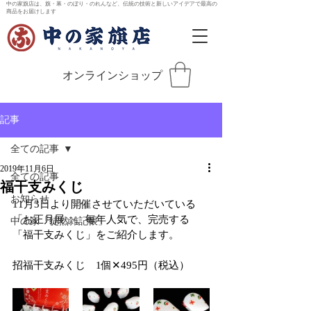
中の家旗店は、旗・幕・のぼり・のれんなど、伝統の技術と新しいアイデアで最高の
商品をお届けします
オンラインショップ
記事
全ての記事
2019年11月6日
全ての記事
福干支みくじ
お知らせ
11月3日より開催させていただいている
「お正月展」。毎年人気で、完売する
中の家「徒然雑記帳」
「福干支みくじ」をご紹介します。
招福干支みくじ　1個✕495円（税込）