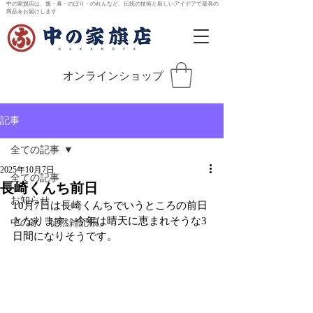
中の家旗店は、旗・幕・のぼり・のれんなど、伝統の技術と新しいアイデアで最高の
商品をお届けします
オンラインショップ
記事
全ての記事
2025年10月7日
全ての記事
長崎くんち前日
お知らせ
10月7日は長崎くんちでいうところの前日
となります。今年は晴天に恵まれそうな3
中の家「徒然雑記帳」
日間になりそうです。