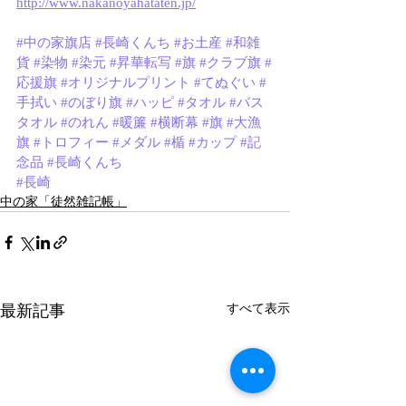
http://www.nakanoyahataten.jp/
#中の家旗店
#長崎くんち
#お土産
#和雑
貨
#染物
#染元
#昇華転写
#旗
#クラブ旗
#
応援旗
#オリジナルプリント
#てぬぐい
#
手拭い
#のぼり旗
#ハッピ
#タオル
#バス
タオル
#のれん
#暖簾
#横断幕
#旗
#大漁
旗
#トロフィー
#メダル
#楯
#カップ
#記
念品
#長崎くんち
#長崎
中の家「徒然雑記帳」
最新記事
すべて表示