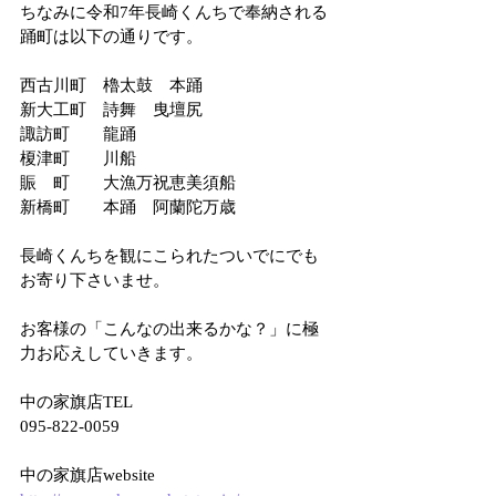
ちなみに令和7年長崎くんちで奉納される
踊町は以下の通りです。
西古川町　櫓太鼓　本踊
新大工町　詩舞　曳壇尻
諏訪町　　龍踊
榎津町　　川船
賑　町　　大漁万祝恵美須船
新橋町　　本踊　阿蘭陀万歳
長崎くんちを観にこられたついでにでも
お寄り下さいませ。
お客様の「こんなの出来るかな？」に極
力お応えしていきます。
中の家旗店TEL
095-822-0059
中の家旗店website