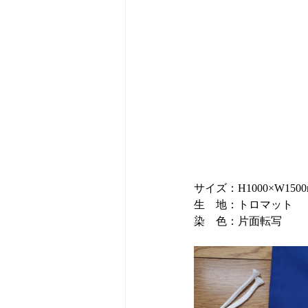
サイズ：H1000×W1500
生　地：トロマット
染　色：片面転写