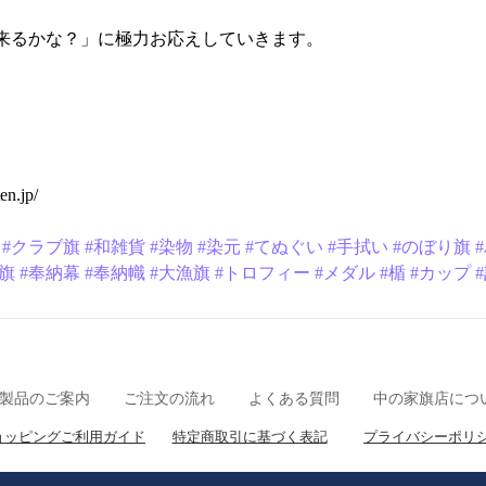
来るかな？」に極力お応えしていきます。
en.jp/
#クラブ旗
#和雑貨
#染物
#染元
#てぬぐい
#手拭い
#のぼり旗
#旗
#奉納幕
#奉納幟
#大漁旗
#トロフィー
#メダル
#楯
#カップ
製品のご案内
ご注文の流れ
よくある質問
中の家旗店につ
ョッピングご利用ガイド
特定商取引に基づく表記
プライバシーポリ