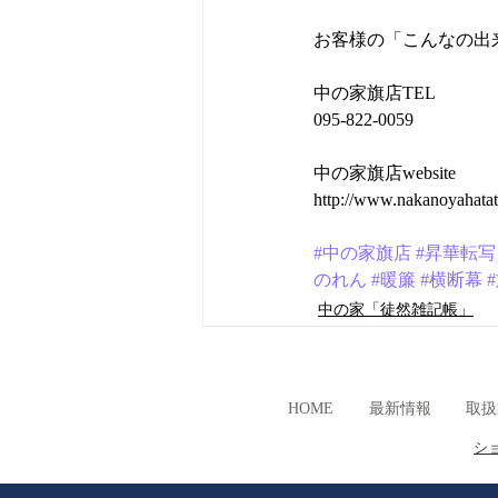
お客様の「こんなの出
中の家旗店TEL
095-822-0059
中の家旗店website
http://www.nakanoyahatat
#中の家旗店
#昇華転写
のれん
#暖簾
#横断幕
中の家「徒然雑記帳」
HOME
最新情報
取扱
シ