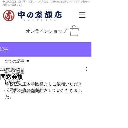
中の家旗店は、旗・幕・のぼり・のれんなど、伝統の技術と新しいアイデアで最高の
商品をお届けします
オンラインショップ
記事
全ての記事
2023年10月21日
全ての記事
同窓会旗
お知らせ
学校法人玉木学園様よりご依頼いただき
「同窓会旗」を製作させていただきまし
中の家「徒然雑記帳」
た。