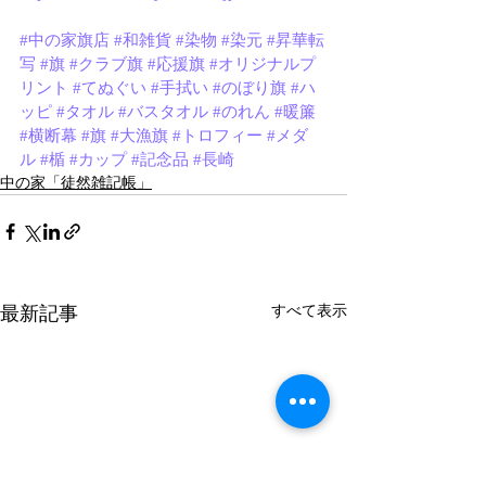
#中の家旗店
#和雑貨
#染物
#染元
#昇華転
写
#旗
#クラブ旗
#応援旗
#オリジナルプ
リント
#てぬぐい
#手拭い
#のぼり旗
#ハ
ッピ
#タオル
#バスタオル
#のれん
#暖簾
#横断幕
#旗
#大漁旗
#トロフィー
#メダ
ル
#楯
#カップ
#記念品
#長崎
中の家「徒然雑記帳」
最新記事
すべて表示