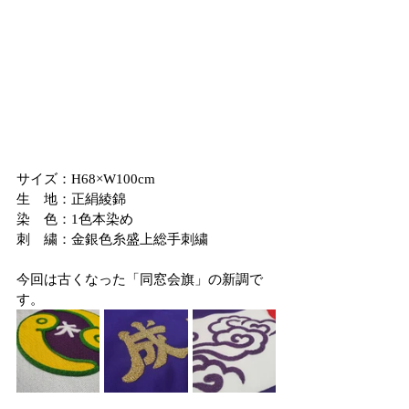
サイズ：H68×W100cm
生　地：正絹綾錦
染　色：1色本染め
刺　繍：金銀色糸盛上総手刺繍
今回は古くなった「同窓会旗」の新調で
す。