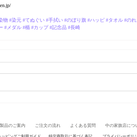
en.jp/
染物
#染元
#てぬぐい
#手拭い
#のぼり旗
#ハッピ
#タオル
#のれ
ー
#メダル
#楯
#カップ
#記念品
#長崎
製品のご案内
ご注文の流れ
よくある質問
中の家旗店につ
ョッピングご利用ガイド
特定商取引に基づく表記
プライバシーポリ