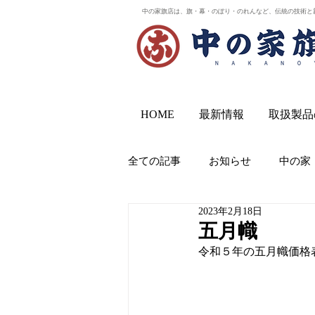
中の家旗店は、旗・幕・のぼり・のれんなど、伝統の技術と
HOME
最新情報
取扱製品
全ての記事
お知らせ
中の家
2023年2月18日
五月幟
令和５年の五月幟価格