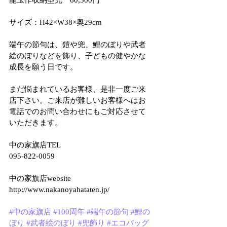
龍玉作収納型兜　60,500円
サイズ：H42×W38×奥29cm
端午の節句は、鎧や兜、鯉のぼりや武者
絵のぼりなどを飾り、子どもの健やかな
成長を願う日です。
まだ悩まれているお客様、是非一度ご来
店下さい。ご来店が難しいお客様へはお
電話でのお問い合わせにもご対応させて
いただきます。
中の家旗店TEL
095-822-0059
中の家旗店website
http://www.nakanoyahataten.jp/
#中の家旗店
#100周年
#端午の節句
#鯉の
ぼり
#武者絵のぼり
#兜飾り
#エコバッグ