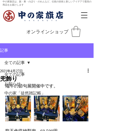
中の家旗店は、旗・幕・のぼり・のれんなど、伝統の技術と新しいアイデアで最高の
商品をお届けします
オンラインショップ
記事
全ての記事
2021年4月27日
全ての記事
兜飾り
お知らせ
端午の節句展開催中です。
中の家「徒然雑記帳」