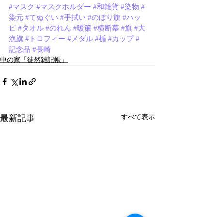
#マスク
#マスクホルダー
#和雑貨
#染物
#
染元
#てぬぐい
#手拭い
#のぼり旗
#ハッ
ピ
#タオル
#のれん
#暖簾
#横断幕
#旗
#大
漁旗
#トロフィー
#メダル
#楯
#カップ
#
記念品
#長崎
中の家「徒然雑記帳」
最新記事
すべて表示