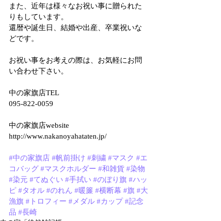
また、近年は様々なお祝い事に贈られた
りもしています。
還暦や誕生日、結婚や出産、卒業祝いな
どです。
お祝い事をお考えの際は、お気軽にお問
い合わせ下さい。
中の家旗店TEL
095-822-0059
中の家旗店website
http://www.nakanoyahataten.jp/
#中の家旗店
#帆前掛け
#刺繍
#マスク
#エ
コバッグ
#マスクホルダー
#和雑貨
#染物
#染元
#てぬぐい
#手拭い
#のぼり旗
#ハッ
ピ
#タオル
#のれん
#暖簾
#横断幕
#旗
#大
漁旗
#トロフィー
#メダル
#カップ
#記念
品
#長崎