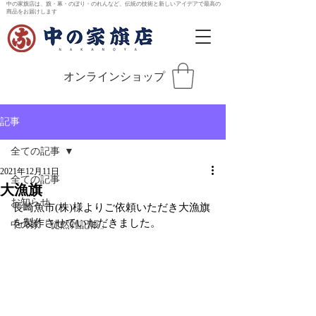
中の家旗店は、旗・幕・のぼり・のれんなど、伝統の技術と新しいアイデアで最高の
商品をお届けします
オンラインショップ
記事
全ての記事
2021年12月11日
全ての記事
大漁旗
お知らせ
長崎魚市(株)様よりご依頼いただき大漁旗
を製作させていただきました。
中の家「徒然雑記帳」