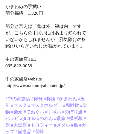
かまわぬの手拭い
節分福椿　1,320円
節分と言えば「鬼は外、福は内」です
が、こちらの手拭いにはあまり知られて
いないかもしれませんが、邪気除けの柊
鰯(ひいらぎいわし)が描かれています。
中の家旗店TEL
095-822-0059
中の家旗店website
http://www.nakanoyahataten.jp/
#中の家旗店
#節分
#柊鰯
#かまわぬ
#丑
年
#マスク
#マスクホルダー
#和雑貨
#染
物
#染元
#てぬぐい
#手拭い
#のぼり旗
#
ハッピ
#タオル
#のれん
#暖簾
#横断幕
#
旗
#大漁旗
#トロフィー
#メダル
#楯
#カ
ップ
#記念品
#長崎