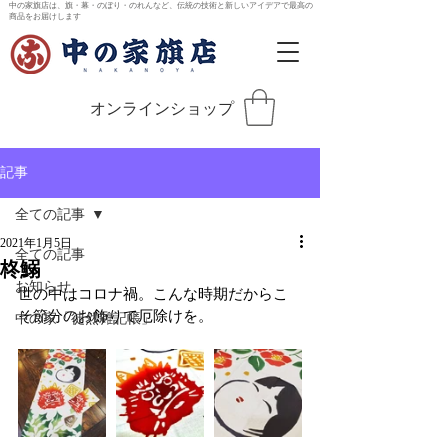
中の家旗店は、旗・幕・のぼり・のれんなど、伝統の技術と新しいアイデアで最高の
商品をお届けします
オンラインショップ
記事
全ての記事
2021年1月5日
全ての記事
柊鰯
お知らせ
世の中はコロナ禍。こんな時期だからこ
そ節分のお飾りで厄除けを。
中の家「徒然雑記帳」