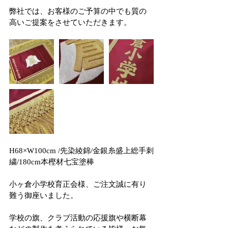
弊社では、お客様のご予算の中でも質の
高いご提案をさせていただきます。
H68×W100cm /先染綾錦/金銀糸盛上総手刺
繍/180cm本樫材七宝塗棒
小ヶ倉小学校育正会様、ご注文誠に有り
難う御座いました。
学校の旗、クラブ活動の応援旗や横断幕