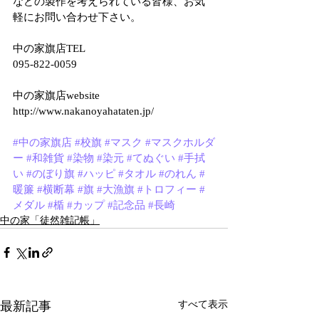
などの製作を考えられている皆様、お気
軽にお問い合わせ下さい。
中の家旗店TEL
095-822-0059
中の家旗店website
http://www.nakanoyahataten.jp/
#中の家旗店
#校旗
#マスク
#マスクホルダ
ー
#和雑貨
#染物
#染元
#てぬぐい
#手拭
い
#のぼり旗
#ハッピ
#タオル
#のれん
#
暖簾
#横断幕
#旗
#大漁旗
#トロフィー
#
メダル
#楯
#カップ
#記念品
#長崎
中の家「徒然雑記帳」
最新記事
すべて表示