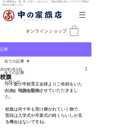
中の家旗店は、旗・幕・のぼり・のれんなど、伝統の技術と新しいアイデアで最高の
商品をお届けします
オンラインショップ
記事
全ての記事
2021年5月21日
全ての記事
校旗
お知らせ
小ヶ倉小学校育正会様よりご依頼をいた
だき、校旗を製作させていただきまし
中の家「徒然雑記帳」
た。
校旗は何十年も受け継がれていく物で、
普段は入学式や卒業式の時くらいしか見
る機会はないですね。