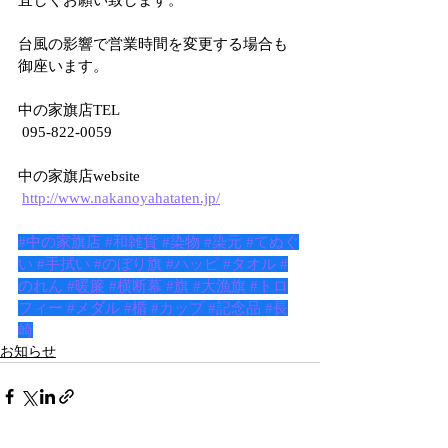
宜しくお願い致します。
台風の影響で営業時間を変更する場合も
御座います。
中の家旗店TEL
 095-822-0059
中の家旗店website
http://www.nakanoyahataten.jp/
#中の家旗店
#和雑貨
#染物
#染元
#てぬぐ
い
#手拭い
#のぼり旗
#ハッピ
#タオル
#
のれん
#暖簾
#横断幕
#旗
#大漁旗
#トロ
フィー
#メダル
#楯
#カップ
#記念品
#長
崎
お知らせ