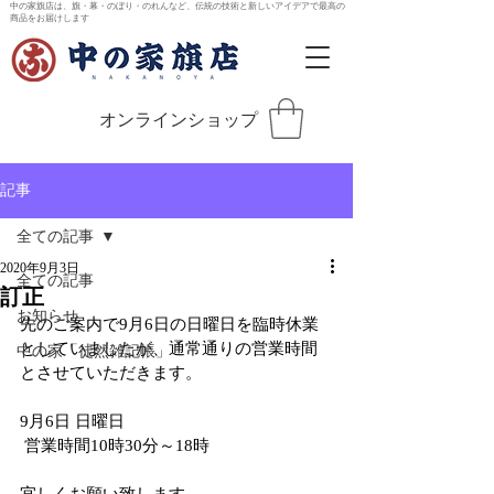
中の家旗店は、旗・幕・のぼり・のれんなど、伝統の技術と新しいアイデアで最高の
商品をお届けします
オンラインショップ
記事
全ての記事
2020年9月3日
全ての記事
訂正
お知らせ
先のご案内で9月6日の日曜日を臨時休業
としていましたが、通常通りの営業時間
中の家「徒然雑記帳」
とさせていただきます。
9月6日 日曜日
 営業時間10時30分～18時