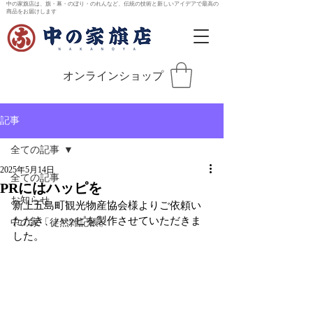
中の家旗店は、旗・幕・のぼり・のれんなど、伝統の技術と新しいアイデアで最高の
商品をお届けします
オンラインショップ
記事
全ての記事
2025年5月14日
全ての記事
PRにはハッピを
お知らせ
新上五島町観光物産協会様よりご依頼い
ただき、ハッピを製作させていただきま
中の家「徒然雑記帳」
した。