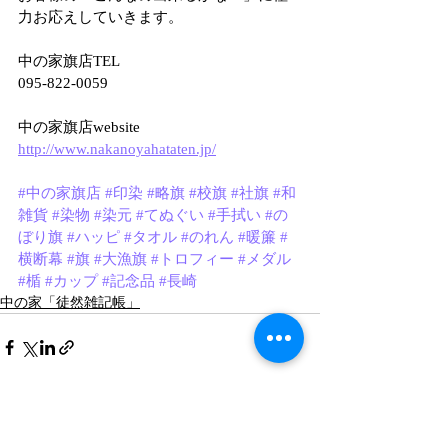
力お応えしていきます。
中の家旗店TEL
095-822-0059
中の家旗店website
http://www.nakanoyahataten.jp/
#中の家旗店
#印染
#略旗
#校旗
#社旗
#和
雑貨
#染物
#染元
#てぬぐい
#手拭い
#の
ぼり旗
#ハッピ
#タオル
#のれん
#暖簾
#
横断幕
#旗
#大漁旗
#トロフィー
#メダル
#楯
#カップ
#記念品
#長崎
中の家「徒然雑記帳」
最新記事
すべて表示