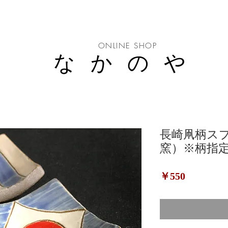
ONLINE SHOP
なかのや
長崎凧柄ス
窯）※柄指
価
￥550
格