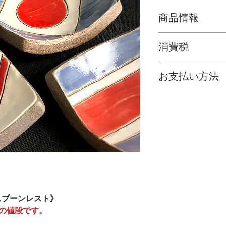
商品情報
商品名／長崎凧
消費税
窯）：亀の甲
メーカー／濱文
消費税は上記商品
材質／陶器
お支払い方法
サイズ／H6.5×W
ご購入いただきま
内容／長崎の凧
いは、現在
【代金
ストです。
済】
のみとさせて
ご注意事項／お
◎ご購入を確認し
は実物と異なっ
をお送りさせてい
あらかじめご了
※通常、ご注文か
（弊社からお送り
稀にいらっしゃい
お客様はお手数で
スプーンレスト》
ださいませ。
095-8
枚の値段です。
※ご注文商品が完