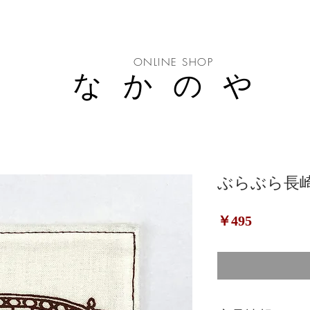
ONLINE SHOP
なかのや
ぶらぶら長
価
￥495
格