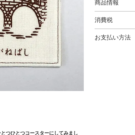
商品情報
商品名：ぶらぶ
消費税
サイズ：H10×W
素材：綿100％
消費税は上記商品
概要：ぶらぶら
お支払い方法
名所や伝統芸能
ご購入いただきま
鏡橋、春は凧揚
いは、
【代金引換
くんちと。一年
をお選びいただけ
つひとつコース
◎【代金引換】【
ご注意事項／お
お客様にはご購入
は実物と異なっ
求メールをお送り
あらかじめご了
※通常、ご注文か
（弊社からお送り
稀にいらっしゃい
お客様はお手数で
ださいませ。
095-8
※ご注文商品が完
ひとつひとつコースターにしてみまし