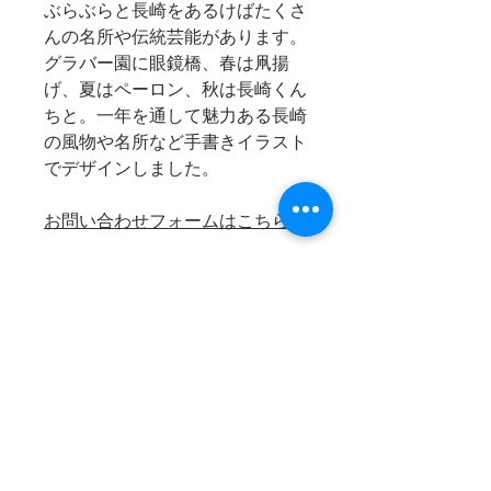
ぶらぶらと長崎をあるけばたくさ
んの名所や伝統芸能があります。
グラバー園に眼鏡橋、春は凧揚
げ、夏はペーロン、秋は長崎くん
ちと。一年を通して魅力ある長崎
の風物や名所など手書きイラスト
でデザインしました。
お問い合わせフォームはこちら
商品情報
商品名：ぶらぶら長崎コース
消費税
ター／
龍踊り
サイズ：H10×W10cm
消費税は上記商品代に含まれてお
素材：綿100％
お支払い方法
ります。
概要：ぶらぶらと長崎をある
ご購入いただきました商品代金及
けばたくさんの名所や伝統芸
び送料のお支払いは、
【代金引