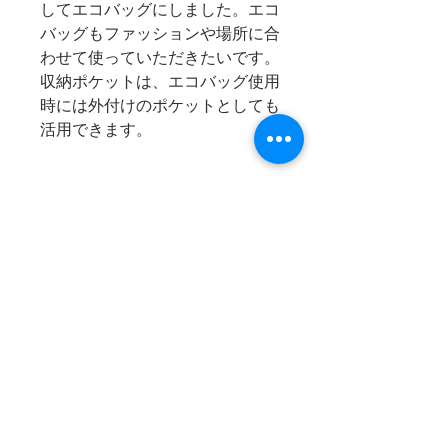
してエコバッグにしました。エコ
バッグもファッションや場所に合
わせて使っていただきたいです。
収納ポケットは、エコバッグ使用
時には外付けのポケットとしても
活用できます。
商品情報
サイズ：【全長】約H42×W25×マ
消費税
チ8cm、【持ち手】：約
H13×W5.5cm
消費税は上記商品代金に含まれて
収納時：約H11×W8cm
お支払方法
います。
素材：綿100%晒生地
ご購入いただきました商品代金及
び送料のお支払いは、
【代金引
換】【銀行振込】【カード決済】
ショッピングご利用ガイド
をお選びいただけます
。
特定商取引に基づく表記
◎【代金引換】【銀行振込】をお