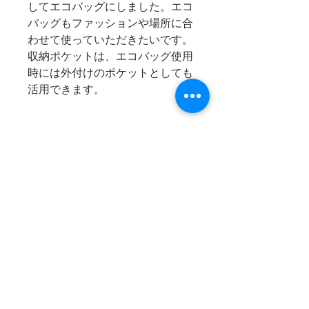
してエコバッグにしました。エコ
バッグもファッションや場所に合
わせて使っていただきたいです。
収納ポケットは、エコバッグ使用
時には外付けのポケットとしても
活用できます。
商品情報
サイズ：【全長】約H42×W25×マ
消費税
チ8cm、【持ち手】：約
H13×W5.5cm
消費税は上記商品代に含まれてい
収納時：約H11×W8cm
お支払方法
ます。
素材：綿100%晒生地
ご購入いただきました商品代金及
び送料のお支払いは、
【代金引
換】【銀行振込】【カード決済】
ショッピングご利用ガイド
をお選びいただけます
。
特定商取引に基づく表記
◎【代金引換】【銀行振込】をお