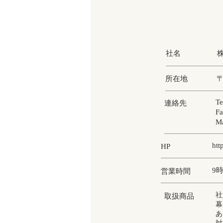
社名
株
所在地
〒
Te
連絡先​
Fa
Ma
htt
HP
9
営業時間
社
取扱商品
幕
あ