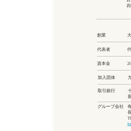
対
四
創業
大
代表者
資本金
2
加入団体
取引銀行
グループ会社
T
h