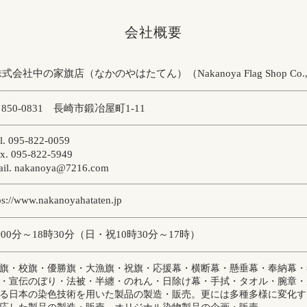
会社概要
式会社中の家旗店（なかのやはたてん）（Nakanoya Flag Shop Co., 
850-0831 長崎市鍛冶屋町1-11
l. 095-822-0059
x. 095-822-5949
il.
nakanoya@7216.com
ps://www.nakanoyahataten.jp
時00分～18時30分（日・祝10時30分～17時）
旗・校旗・優勝旗・大漁旗・祝旗・応援幕・横断幕・懸垂幕・奉納幕・
・宣伝のぼり・法被・半纏・のれん・日除け幕・
手拭・タオル・腕章・
る日本の染色技術を用いた製品の製造・販売。更には多種多様に変化す