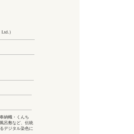
Ltd.）
奉納幟・くんち
風呂敷など、伝統
るデジタル染色に