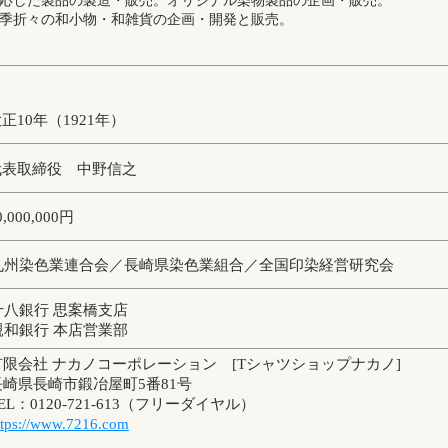
応した製品の製造・販売。オリジナル染物製品の企画・販売。
季折々の和小物・和雑貨の企画・開発と販売。
正10年（1921年）
代表取締役 中野信之
0,000,000円
九州染色業連合会／長崎県染色業組合／全国印染経営研究会
十八銀行 思案橋支店
親和銀行 本店営業部
有限会社 ナカノコーポレーション [Tシャツショップナカノ]
長崎県長崎市鍛冶屋町5番81号
EL：0120-721-613（フリーダイヤル）
ttps://www.7216.com