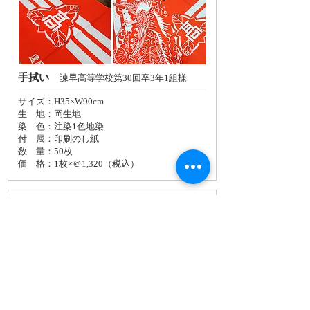
手拭い
諫早高等学校第30回卒3年1組様
サイズ：H35×W90cm
生 地：岡生地
染 色：注染1色地染
付 属：印刷のし紙
数 量：50枚
価 格：
1枚×＠1,320（税込）