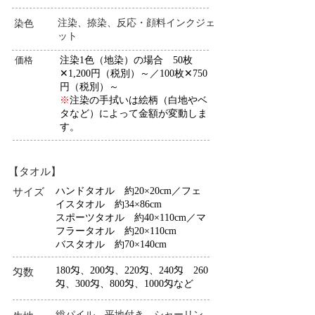
注染、捺染、反応・顔料インクジェ
染色
ット
価格
注染1色（地染）の場合 50枚
✕1,200円（税別）～／100枚✕750
円（税別）～
※
注染の手拭いは絵柄（白地やベ
タなど）によって金額が変動しま
す。
【タオル】
ハンドタオル 約20×20cm／フェ
サイズ
イスタオル 約34×86cm
スポーツタオル 約40×110cm／
マ
フラータオル 約20×110cm
バスタオル 約70×140cm
180匁、200匁、220匁、240匁 260
匁数
匁、300匁、800匁、1000匁など
総パイル、平地付き、シャーリン