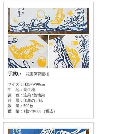
手拭い
花園保育園様
サイズ：H35×W90cm
生 地：岡生地
染 色：注染2色地染
付 属：印刷のし紙
数 量：500枚
価 格：
1枚×＠660（税込）