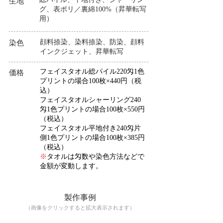
生地
グ、表ポリ／裏綿100%（昇華転写
用）
顔料捺染、染料捺染、防染、顔料
染色
インクジェット、昇華転写
フェイスタオル総パイル220匁1色
価格
プリントの場合100枚×440円（税
込）
フェイスタオルシャーリング240
匁1色プリントの場合100枚×550円
（税込）
フェイスタオル平地付き240匁片
側1色プリントの場合100枚×385円
（税込）
※
タオルは匁数や染色方法などで
金額が変動します。
製作事例
（画像をクリックすると拡大表示されます）