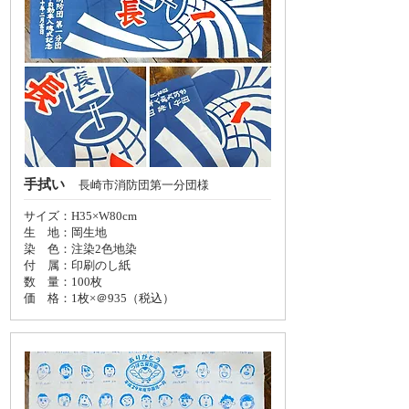
手拭い
長崎市消防団第一分団様
サイズ：H35×W80cm
生 地：岡生地
染 色：注染2色地染
付 属：印刷のし紙
数 量：100枚
価 格：
1枚×＠935（税込）