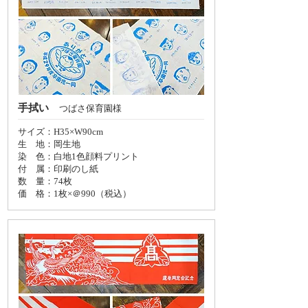
手拭い
つばさ保育園様
サイズ：H35×W90cm
生 地：岡生地
染 色：白地1色顔料プリント
付 属：印刷のし紙
数 量：74枚
価 格：
1枚×＠990（税込）