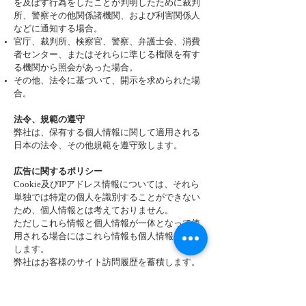
を及ぼす行為をしたことが判明したために裁判
所、警察その他関係諸機関、および利害関係人
などに通知する場合。
官庁、裁判所、検察官、警察、弁護士会、消費
者センター、またはそれらに準じる権限を有す
る機関から照会があった場合。
その他、法令に基づいて、開示を求められた場
合。
法令、規範の遵守
弊社は、保有する個人情報に関して適用される
日本の法令、その他規範を遵守致します。
広告に関するポリシー
Cookie及びIPアドレス情報については、それら
単独では特定の個人を識別することができない
ため、個人情報とは考えておりません。
ただしこれら情報と個人情報が一体となって使
用される場合にはこれら情報も個人情報とみな
します。
弊社はお客様のサイト訪問履歴を蓄積します。
これはサイトを訪問した履歴に限るもので、特
定のお客様の個人情報（氏名、生年月日、その
他）や特定のお客様と結びついて使用される情