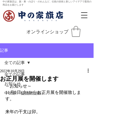
中の家旗店は、旗・幕・のぼり・のれんなど、伝統の技術と新しいアイデアで最高の
商品をお届けします
オンラインショップ
記事
全ての記事
2022年10月29日
全ての記事
お正月展を開催します
お知らせ
～お知らせ～
11月5日(土)からお正月展を開催致しま
中の家「徒然雑記帳」
す。
来年の干支は卯。