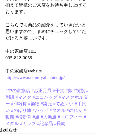
揃えて皆様のご来店をお待ち申し上げて
おります。
こちらでも商品の紹介をしていきたいと
思いますので、まめにチェックしていた
だけると嬉しいです。
中の家旗店TEL
095-822-0059
中の家旗店website
http://www.nakanoyahataten.jp/
#中の家旗店
#お正月展
#干支
#卯
#祝旗
#
刺繍
#マスク
#エコバッグ
#マスクホルダ
ー
#和雑貨
#染物
#染元
#てぬぐい
#手拭
い
#のぼり旗
#ハッピ
#タオル
#のれん
#
暖簾
#横断幕
#旗
#大漁旗
#トロフィー
#
メダル
#カップ
#記念品
#長崎
お知らせ