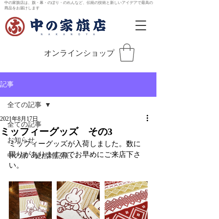
中の家旗店は、旗・幕・のぼり・のれんなど、伝統の技術と新しいアイデアで最高の
商品をお届けします
オンラインショップ
記事
全ての記事
2021年8月17日
全ての記事
ミッフィーグッズ その3
お知らせ
ミッフィーグッズが入荷しました。数に
限りがありますのでお早めにご来店下さ
中の家「徒然雑記帳」
い。