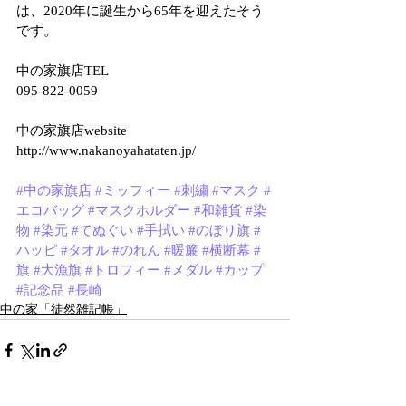
は、2020年に誕生から65年を迎えたそう
です。
中の家旗店TEL
095-822-0059
中の家旗店website
http://www.nakanoyahataten.jp/
#中の家旗店
#ミッフィー
#刺繍
#マスク
#
エコバッグ
#マスクホルダー
#和雑貨
#染
物
#染元
#てぬぐい
#手拭い
#のぼり旗
#
ハッピ
#タオル
#のれん
#暖簾
#横断幕
#
旗
#大漁旗
#トロフィー
#メダル
#カップ
#記念品
#長崎
中の家「徒然雑記帳」