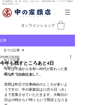
中の家旗店は、旗・幕・のぼり・のれんなど、伝統の技術と新しいアイデアで最高の
商品をお届けします
オンラインショップ
記事
全ての記事
2019年12月28日
全ての記事
今年も残すところあと4日
お知らせ
今年は平成から令和へ時代が変わった貴
重な年でもありました。
中の家「徒然雑記帳」
世間は昨日で仕事納めのところが多いよ
うですが、中の家旗店は12月31日（火）
まで営業させていただきます。大晦日の
日は16時から17時くらいで閉店となりま