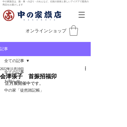
中の家旗店は、旗・幕・のぼり・のれんなど、伝統の技術と新しいアイデアで最高の
商品をお届けします
オンラインショップ
記事
全ての記事
2022年11月19日
全ての記事
会津張子 首振招福卯
お知らせ
正月展開催中です。
中の家「徒然雑記帳」