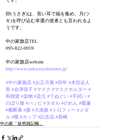
です。
卯(うさぎ)は、長い耳で福を集め、月(ツ
キ)を呼び込む幸運の使者とも言われるよ
うです。
中の家旗店TEL
095-822-0059
中の家旗店website
http://www.nakanoyahataten.jp/
#中の家旗店
#お正月展
#卯年
#木目込人
形
#会津張子
#マスク
#マスクホルダー
#
和雑貨
#染物
#染元
#てぬぐい
#手拭い
#
のぼり旗
#ハッピ
#タオル
#のれん
#暖簾
#横断幕
#旗
#大漁旗
#トロフィー
#メダ
ル
#楯
#カップ
#記念品
#長崎
中の家「徒然雑記帳」