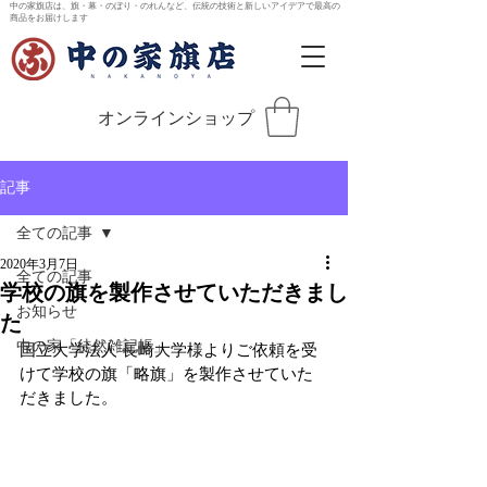
中の家旗店は、旗・幕・のぼり・のれんなど、伝統の技術と新しいアイデアで最高の
商品をお届けします
オンラインショップ
記事
全ての記事
2020年3月7日
全ての記事
学校の旗を製作させていただきまし
お知らせ
た
中の家「徒然雑記帳」
国立大学法人 長崎大学様よりご依頼を受
けて学校の旗「略旗」を製作させていた
だきました。