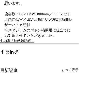
思います。
協会旗／H1200×W1800mm／トロマット
／両面転写／四辺三折縫い／左2ヶ所白レ
ザーハトメ紐付
※スタジアムのバドン掲揚用に仕立てに
も対応させていただきました。
中の家「徒然雑記帳」
最新記事
すべて表示