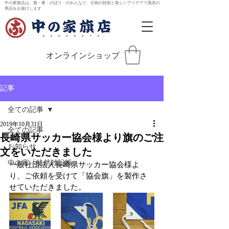
中の家旗店は、旗・幕・のぼり・のれんなど、伝統の技術と新しいアイデアで最高の
商品をお届けします
オンラインショップ
記事
全ての記事
2019年10月31日
全ての記事
長崎県サッカー協会様より旗のご注
お知らせ
文をいただきました
中の家「徒然雑記帳」
一般社団法人長崎県サッカー協会様よ
り、ご依頼を受けて「協会旗」を製作さ
せていただきました。